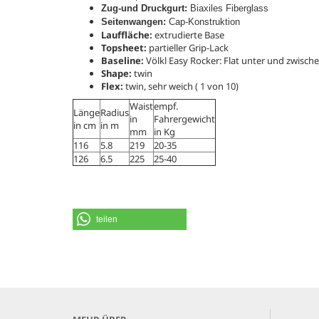
Zug-und Druckgurt:
Biaxiles Fiberglass
Seitenwangen:
Cap-Konstruktion
Lauffläche:
extrudierte Base
Topsheet:
partieller Grip-Lack
Baseline:
Völkl Easy Rocker: Flat unter und zwisch
Shape:
twin
Flex:
twin, sehr weich ( 1 von 10)
Waist
empf.
Länge
Radius
in
Fahrergewicht
in cm
in m
mm
in Kg
116
5.8
219
20-35
126
6.5
225
25-40
teilen