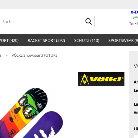
X-T
Öff
Suche...
Tel +
ORT (420)
RACKET SPORT (292)
SCHUTZ (110)
SPORTSWEAR (9
»
s
VÖLKL Snowboard FUTURE
V
Ar
Li
L
V
Lä