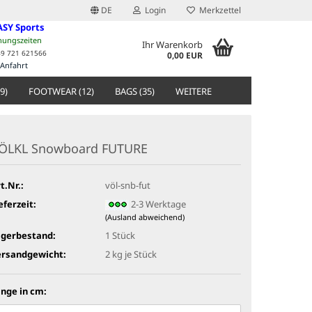
DE
Login
Merkzettel
ASY Sports
nungszeiten
Ihr Warenkorb
49 721 621566
0,00 EUR
Anfahrt
9)
FOOTWEAR (12)
BAGS (35)
WEITERE
ÖLKL Snowboard FUTURE
t.Nr.:
völ-snb-fut
eferzeit:
2-3 Werktage
(Ausland abweichend)
agerbestand:
1
Stück
ersandgewicht:
2
kg je Stück
nge in cm: