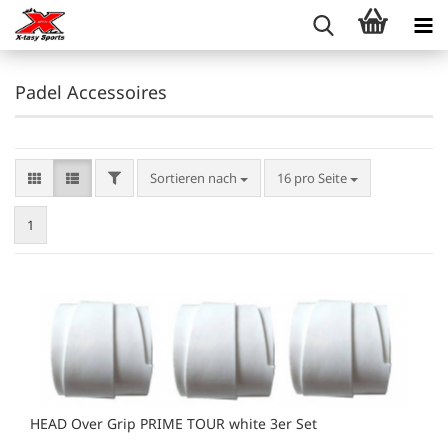
Padel Accessoires
FILTER
Sortieren nach
pro Seite
Sortieren nach
16 pro Seite
1
HEAD Over Grip PRIME TOUR white 3er Set