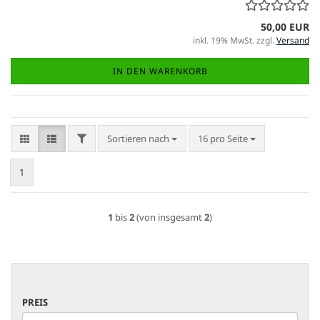
50,00 EUR
inkl. 19% MwSt. zzgl.
Versand
IN DEN WARENKORB
FILTER
Sortieren nach
pro Seite
Sortieren nach
16 pro Seite
1
1
bis
2
(von insgesamt
2
)
PREIS
PREIS