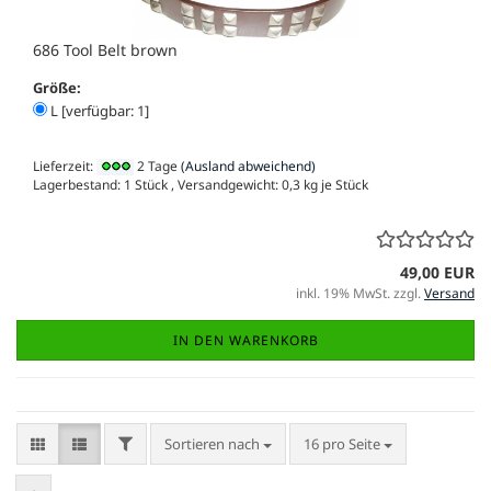
686 Tool Belt brown
Größe:
L [verfügbar: 1]
Lieferzeit:
2 Tage
(Ausland abweichend)
Lagerbestand: 1 Stück , Versandgewicht:
0,3
kg je Stück
49,00 EUR
inkl. 19% MwSt. zzgl.
Versand
IN DEN WARENKORB
FILTER
Sortieren nach
pro Seite
Sortieren nach
16 pro Seite