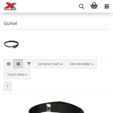
Gürtel
FILTER
Sortieren nach
Sortieren nach
Alle Hersteller
pro Seite
16 pro Seite
1