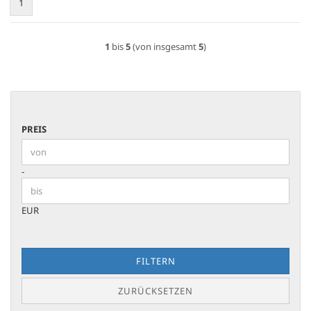
1
1
bis
5
(von insgesamt
5
)
PREIS
PREIS
Preis bis
-
EUR
FILTERN
ZURÜCKSETZEN