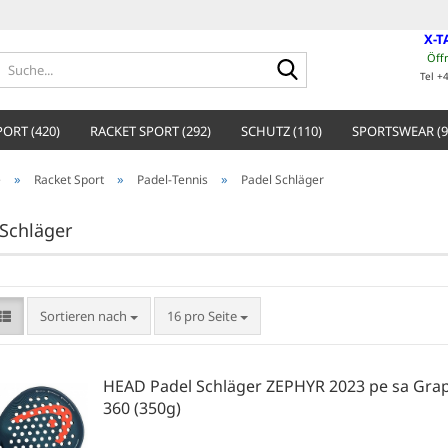
X-T
Öff
Suche...
Tel +
ORT (420)
RACKET SPORT (292)
SCHUTZ (110)
SPORTSWEAR (9
»
»
»
e
Racket Sport
Padel-Tennis
Padel Schläger
 Schläger
Sortieren nach
pro Seite
Sortieren nach
16 pro Seite
HEAD Padel Schläger ZEPHYR 2023 pe sa Gra
360 (350g)