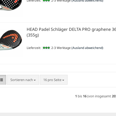
Lieferzeit:
2-3 Werktage
(Ausland abweichend)
HEAD Padel Schläger DELTA PRO graphene 3
(355g)
Lieferzeit:
2-3 Werktage
(Ausland abweichend)
Sortieren nach
pro Seite
Sortieren nach
16 pro Seite
1
bis
16
(von insgesamt
20