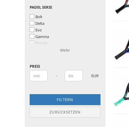
PADEL
PADEL SERIE
SERIE
Bolt
Delta
Evo
Gamma
Gravity
Speed
Mehr
Zephyr
PREIS
PREIS
Preis bis
-
EUR
FILTERN
ZURÜCKSETZEN