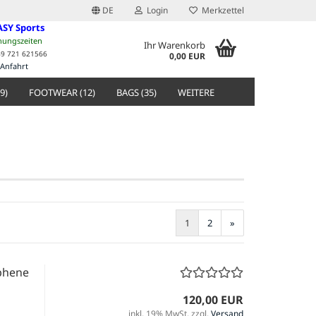
DE
Login
Merkzettel
ASY Sports
nungszeiten
Ihr Warenkorb
49 721 621566
0,00 EUR
Anfahrt
9)
FOOTWEAR (12)
BAGS (35)
WEITERE
1
2
»
phene
120,00 EUR
inkl. 19% MwSt. zzgl.
Versand