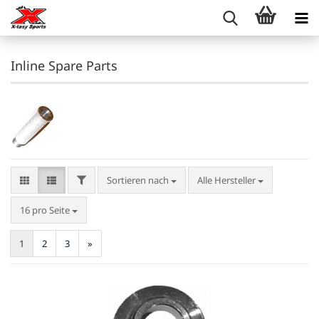
Inline Spare Parts
FILTER
Sortieren nach
Sortieren nach
Alle Hersteller
pro Seite
16 pro Seite
1
2
3
»