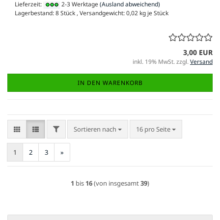
Lieferzeit:
2-3 Werktage
(Ausland abweichend)
Lagerbestand: 8 Stück , Versandgewicht:
0,02
kg je Stück
3,00 EUR
inkl. 19% MwSt. zzgl.
Versand
IN DEN WARENKORB
FILTER
Sortieren nach
pro Seite
Sortieren nach
16 pro Seite
1
2
3
»
1
bis
16
(von insgesamt
39
)