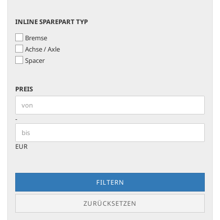
INLINE
INLINE SPAREPART TYP
SPAREPART
Bremse
TYP
Achse / Axle
Spacer
PREIS
PREIS
Preis bis
-
EUR
FILTERN
ZURÜCKSETZEN