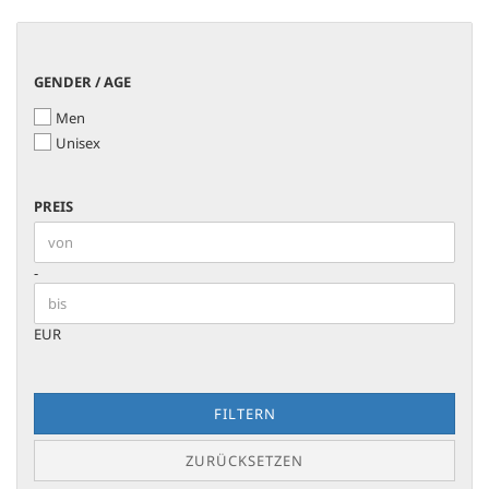
GENDER
GENDER / AGE
/
Men
AGE
Unisex
PREIS
PREIS
Preis bis
-
EUR
FILTERN
ZURÜCKSETZEN