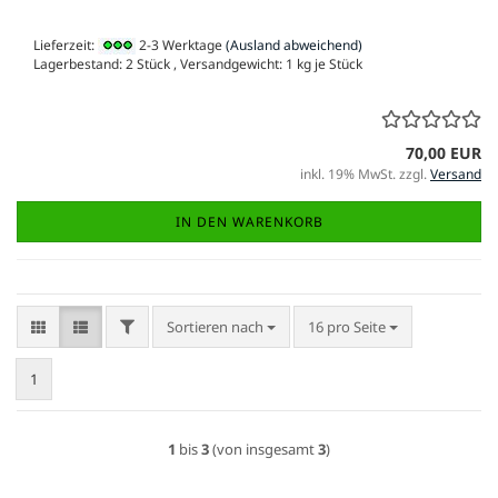
Lieferzeit:
2-3 Werktage
(Ausland abweichend)
Lagerbestand: 2 Stück , Versandgewicht:
1
kg je Stück
70,00 EUR
inkl. 19% MwSt. zzgl.
Versand
IN DEN WARENKORB
FILTER
Sortieren nach
pro Seite
Sortieren nach
16 pro Seite
1
1
bis
3
(von insgesamt
3
)