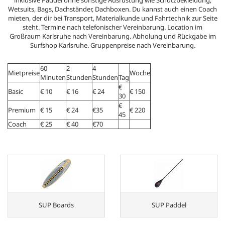
inklusive Paddel ohne sonstige Ausrüstung wie Schutzbekleidung,
Wetsuits, Bags, Dachständer, Dachboxen. Du kannst auch einen Coach
mieten, der dir bei Transport, Materialkunde und Fahrtechnik zur Seite
steht. Termine nach telefonischer Vereinbarung. Location im
Großraum Karlsruhe nach Vereinbarung. Abholung und Rückgabe im
Surfshop Karlsruhe. Gruppenpreise nach Vereinbarung.
60
2
4
Mietpreise
Woche
Minuten
Stunden
Stunden
Tag
€
Basic
€ 10
€ 16
€ 24
€ 150
30
€
Premium
€ 15
€ 24
€35
€ 220
45
Coach
€ 25
€ 40
€70
SUP Boards
SUP Paddel