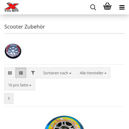
Scooter Zubehör
FILTER
Sortieren nach
Sortieren nach
Alle Hersteller
pro Seite
16 pro Seite
1