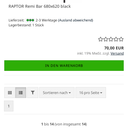
RAPTOR Remi Bar 680x620 black
Lieferzeit:
2-3 Werktage
(Ausland abweichend)
Lagerbestand: 1 Stück
70,00 EUR
inkl. 19% MwSt. zzgl.
Versand
IN DEN WARENKORB
FILTER
Sortieren nach
pro Seite
Sortieren nach
16 pro Seite
1
1
bis
14
(von insgesamt
14
)