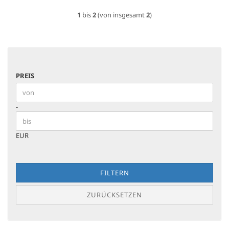
1
bis
2
(von insgesamt
2
)
PREIS
PREIS
Preis bis
-
EUR
FILTERN
ZURÜCKSETZEN