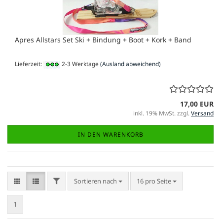
Apres Allstars Set Ski + Bindung + Boot + Kork + Band
Lieferzeit:
2-3 Werktage
(Ausland abweichend)
17,00 EUR
inkl. 19% MwSt. zzgl.
Versand
IN DEN WARENKORB
FILTER
Sortieren nach
pro Seite
Sortieren nach
16 pro Seite
1