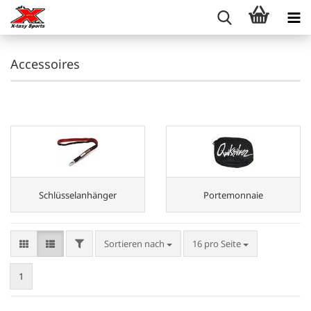
Accessoires
Schlüsselanhänger
Portemonnaie
FILTER
Sortieren nach
pro Seite
Sortieren nach
16 pro Seite
1