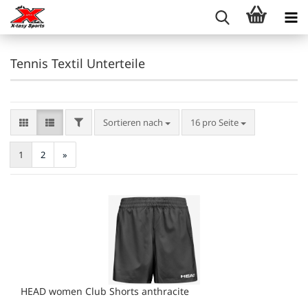
Tennis Textil Unterteile
FILTER
Sortieren nach
pro Seite
Sortieren nach
16 pro Seite
1
2
»
HEAD women Club Shorts anthracite