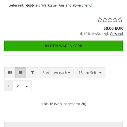
Lieferzeit:
2-3 Werktage
(Ausland abweichend)
50,00 EUR
inkl. 19% MwSt. zzgl.
Versand
IN DEN WARENKORB
FILTER
Sortieren nach
pro Seite
Sortieren nach
16 pro Seite
1
2
»
1
bis
16
(von insgesamt
20
)