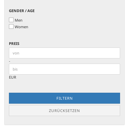
GENDER
GENDER / AGE
/
Men
AGE
Women
PREIS
PREIS
Preis bis
-
EUR
FILTERN
ZURÜCKSETZEN