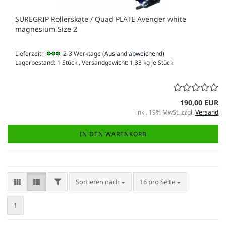
SUREGRIP Rollerskate / Quad PLATE Avenger white
magnesium Size 2
Lieferzeit:
2-3 Werktage
(Ausland abweichend)
Lagerbestand: 1 Stück , Versandgewicht:
1,33
kg je Stück
190,00 EUR
inkl. 19% MwSt. zzgl.
Versand
IN DEN WARENKORB
FILTER
Sortieren nach
pro Seite
Sortieren nach
16 pro Seite
1