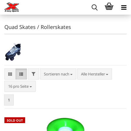
Quad Skates / Rollerskates
FILTER
Sortieren nach
Sortieren nach
Alle Hersteller
pro Seite
16 pro Seite
1
SOLD OUT