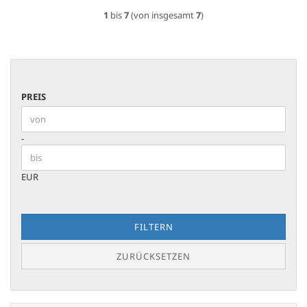
1
bis
7
(von insgesamt
7
)
PREIS
PREIS
Preis bis
-
EUR
FILTERN
ZURÜCKSETZEN