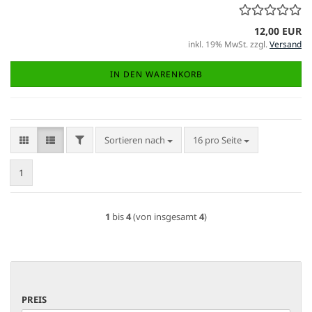
12,00 EUR
inkl. 19% MwSt. zzgl.
Versand
IN DEN WARENKORB
FILTER
Sortieren nach
pro Seite
Sortieren nach
16 pro Seite
1
1
bis
4
(von insgesamt
4
)
PREIS
PREIS