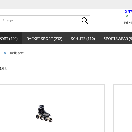
X-T
Öff
Suche...
Tel +
ORT (420)
RACKET SPORT (292)
SCHUTZ (110)
SPORTSWEAR (9
»
e
Rollsport
ort