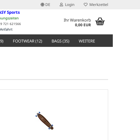
DE
Login
Merkzettel
ASY Sports
nungszeiten
Ihr Warenkorb
49 721 621566
0,00 EUR
Anfahrt
9)
FOOTWEAR (12)
BAGS (35)
WEITERE