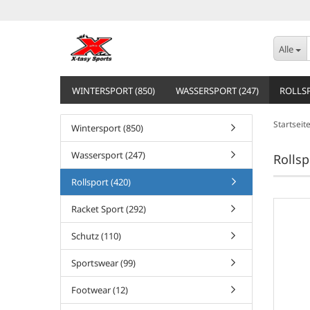
Alle
WINTERSPORT (850)
WASSERSPORT (247)
ROLLSP
Startseit
Wintersport (850)
Wassersport (247)
Rollsp
Rollsport (420)
Racket Sport (292)
Schutz (110)
Sportswear (99)
Footwear (12)