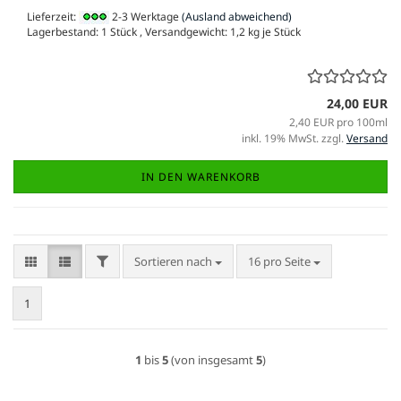
Lieferzeit:
2-3 Werktage
(Ausland abweichend)
Lagerbestand: 1 Stück , Versandgewicht:
1,2
kg je Stück
24,00 EUR
2,40 EUR pro 100ml
inkl. 19% MwSt. zzgl.
Versand
IN DEN WARENKORB
FILTER
Sortieren nach
pro Seite
Sortieren nach
16 pro Seite
1
1
bis
5
(von insgesamt
5
)