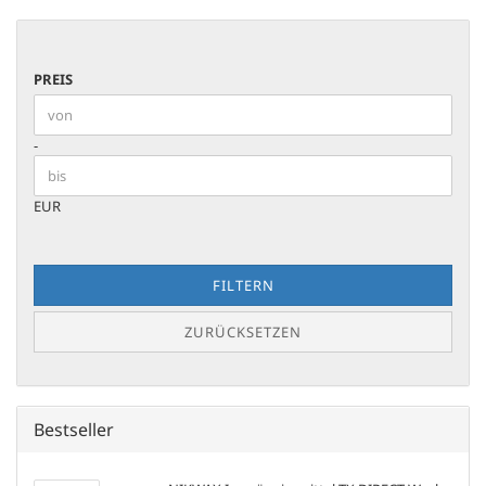
PREIS
PREIS
Preis bis
-
EUR
FILTERN
ZURÜCKSETZEN
Bestseller