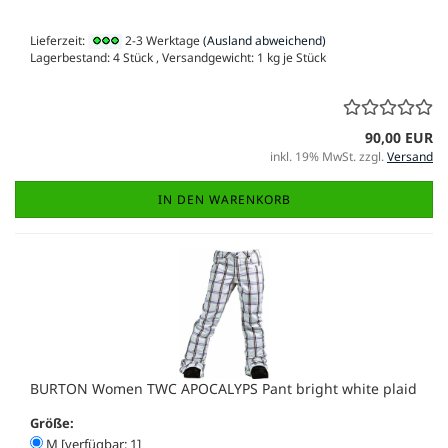
Lieferzeit:
2-3 Werktage
(Ausland abweichend)
Lagerbestand: 4 Stück , Versandgewicht:
1
kg je Stück
90,00 EUR
inkl. 19% MwSt. zzgl.
Versand
IN DEN WARENKORB
BURTON Women TWC APOCALYPS Pant bright white plaid
Größe:
M [verfügbar: 1]