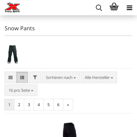
Snow Pants
FILTER
Sortieren nach
Sortieren nach
Alle Hersteller
pro Seite
16 pro Seite
1
2
3
4
5
6
»