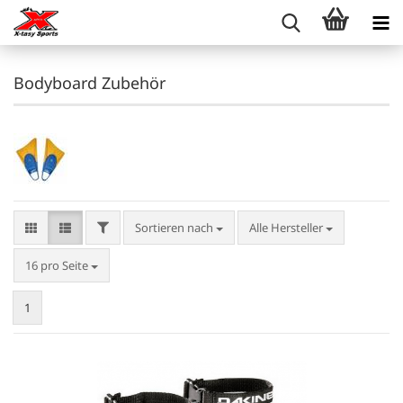
Bodyboard Zubehör
FILTER
Sortieren nach
Sortieren nach
Alle Hersteller
pro Seite
16 pro Seite
1