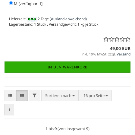
M [verfügbar: 1]
Lieferzeit:
2 Tage
(Ausland abweichend)
Lagerbestand: 1 Stück , Versandgewicht:
1
kg je Stück
49,00 EUR
inkl. 19% MwSt. zzgl.
Versand
IN DEN WARENKORB
FILTER
Sortieren nach
pro Seite
Sortieren nach
16 pro Seite
1
1
bis
9
(von insgesamt
9
)