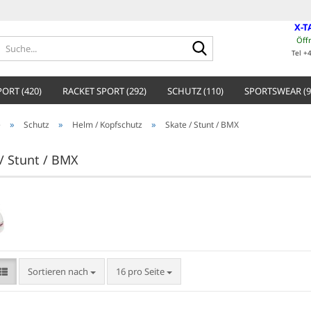
X-T
Öff
Suche...
Tel +
ORT (420)
RACKET SPORT (292)
SCHUTZ (110)
SPORTSWEAR (9
»
»
»
e
Schutz
Helm / Kopfschutz
Skate / Stunt / BMX
/ Stunt / BMX
Sortieren nach
pro Seite
Sortieren nach
16 pro Seite