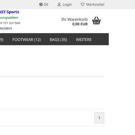
DE
Login
Merkzettel
ASY Sports
nungszeiten
Ihr Warenkorb
49 721 621566
0,00 EUR
Anfahrt
9)
FOOTWEAR (12)
BAGS (35)
WEITERE
1