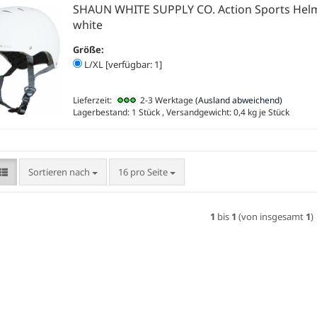
SHAUN WHITE SUPPLY CO. Action Sports Hel
white
Größe:
L/XL [verfügbar: 1]
Lieferzeit:
2-3 Werktage
(Ausland abweichend)
Lagerbestand: 1 Stück , Versandgewicht:
0,4
kg je Stück
Sortieren nach
pro Seite
Sortieren nach
16 pro Seite
1
bis
1
(von insgesamt
1
)