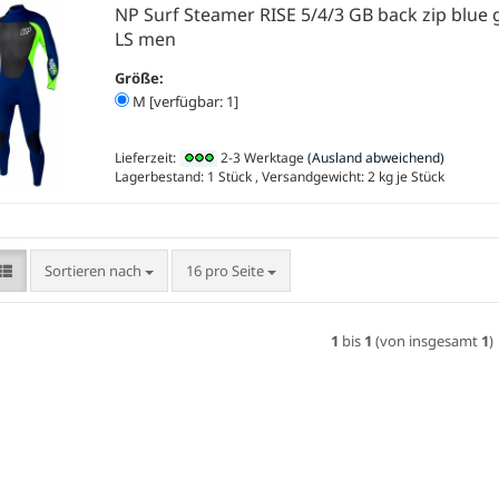
NP Surf Steamer RISE 5/4/3 GB back zip blue 
LS men
Größe:
M [verfügbar: 1]
Lieferzeit:
2-3 Werktage
(Ausland abweichend)
Lagerbestand: 1 Stück , Versandgewicht:
2
kg je Stück
Sortieren nach
pro Seite
Sortieren nach
16 pro Seite
1
bis
1
(von insgesamt
1
)