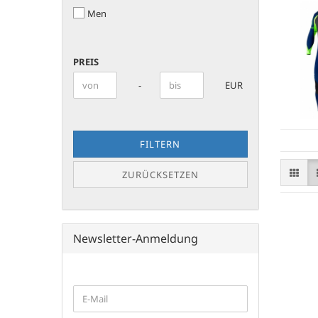
/
Men
AGE
PREIS
PREIS
Preis bis
-
EUR
FILTERN
ZURÜCKSETZEN
Newsletter-Anmeldung
WEITER
E-
ZUR
Mail
NEWSLETTER-