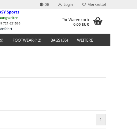
DE
Login
Merkzettel
ASY Sports
nungszeiten
Ihr Warenkorb
49 721 621566
0,00 EUR
Anfahrt
9)
FOOTWEAR (12)
BAGS (35)
WEITERE
1