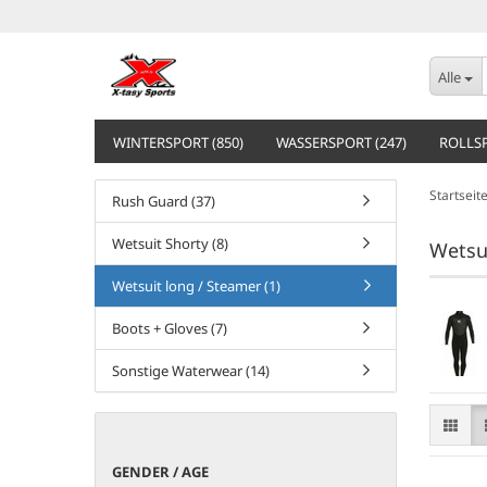
Alle
WINTERSPORT (850)
WASSERSPORT (247)
ROLLSP
Startseit
Rush Guard (37)
Wetsuit Shorty (8)
Wetsu
Wetsuit long / Steamer (1)
Boots + Gloves (7)
Sonstige Waterwear (14)
GENDER
GENDER / AGE