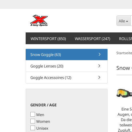
Alle
WINTERSPORT (850)
WASSERSPORT (247)
ROLLSP
Startseit
Snow Goggle (63)
Goggle Lenses (20)
Snow 
Goggle Accessoires (12)
GENDER
GENDER / AGE
Eine S
/
Augen, 
Men
AGE
Da die
Women
teilwei
Unisex
Zugluft