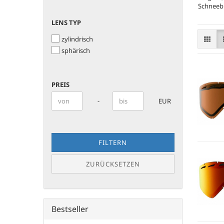
Schneebr
LENS
LENS TYP
TYP
zylindrisch
sphärisch
PREIS
PREIS
Preis bis
-
EUR
FILTERN
ZURÜCKSETZEN
Bestseller