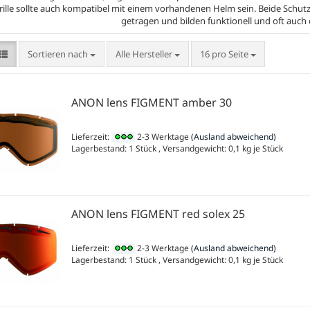
ille sollte auch kompatibel mit einem vorhandenen Helm sein. Beide Sch
getragen und bilden funktionell und oft auch o
Sortieren nach
pro Seite
Sortieren nach
Alle Hersteller
16 pro Seite
ANON lens FIGMENT amber 30
Lieferzeit:
2-3 Werktage
(Ausland abweichend)
Lagerbestand: 1 Stück , Versandgewicht:
0,1
kg je Stück
ANON lens FIGMENT red solex 25
Lieferzeit:
2-3 Werktage
(Ausland abweichend)
Lagerbestand: 1 Stück , Versandgewicht:
0,1
kg je Stück