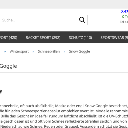
X-T
Öff
Suche...
Tel +
ORT (420)
RACKET SPORT (292)
SCHUTZ (110)
SPORTSWEAR (9
»
»
»
e
Wintersport
Schneebrillen
Snow Goggle
Goggle
chneebrille, oft auch als Skibrille, Maske oder engl. Snow Goggle bezeichnet,
die für jeden Schneesportler absolut empfehlenswert ist. Modelle renommie
 Brille das Gesicht im Idealfall rundum luftdicht abschließt, ist die UV-Schut
se geschlossen ist und oft vom Schnee reflektierte Strahlen seitlich und vo
, Niederschlag wie Schnee, Regen oder Graupel. Ausserdem schützt sie Gesic