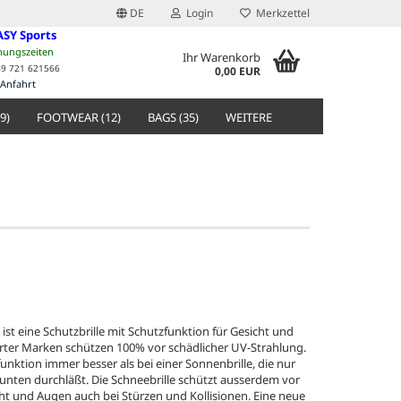
DE
Login
Merkzettel
ASY Sports
nungszeiten
Ihr Warenkorb
49 721 621566
0,00 EUR
Anfahrt
9)
FOOTWEAR (12)
BAGS (35)
WEITERE
 ist eine Schutzbrille mit Schutzfunktion für Gesicht und
rter Marken schützen 100% vor schädlicher UV-Strahlung.
zfunktion immer besser als bei einer Sonnenbrille, die nur
n unten durchläßt. Die Schneebrille schützt ausserdem vor
ht und Augen auch bei Stürzen und Kollisionen. Eine neue