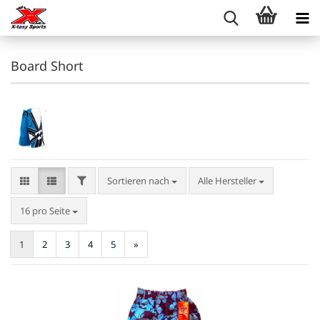
Board Short
FILTER
Sortieren nach
Sortieren nach
Alle Hersteller
pro Seite
16 pro Seite
1
2
3
4
5
»