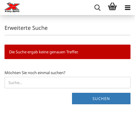
Erweiterte Suche
Die Suche ergab keine genauen Treffer.
MÖCHTEN
Möchten Sie noch einmal suchen?
SIE
NOCH
EINMAL
SUCHEN?
SUCHEN