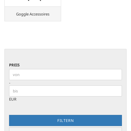
Goggle Accessoires
PREIS
PREIS
Preis bis
-
EUR
FILTERN