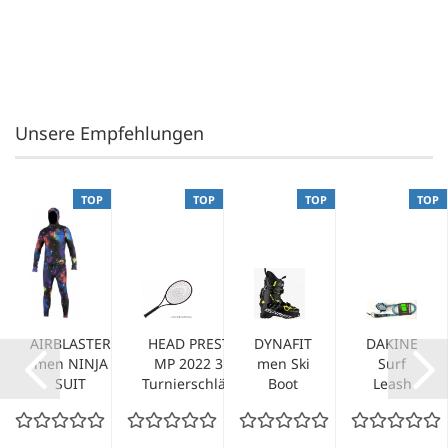
Unsere Empfehlungen
TOP
TOP
TOP
TOP
AIRBLASTER
HEAD PRESTIGE
DYNAFIT
DAKINE
men NINJA
MP 2022 310g
men Ski
Surf
SUIT
Turnierschläger...
Boot
Leash
hooded far
RADICAL
KAINUI
out...
black
Team 7
yellow...
x 1/4