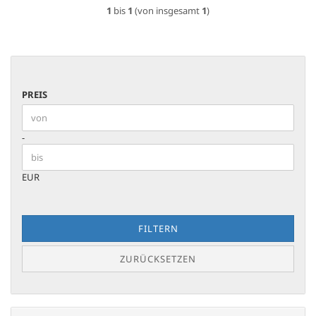
1
bis
1
(von insgesamt
1
)
PREIS
PREIS
Preis bis
-
EUR
FILTERN
ZURÜCKSETZEN