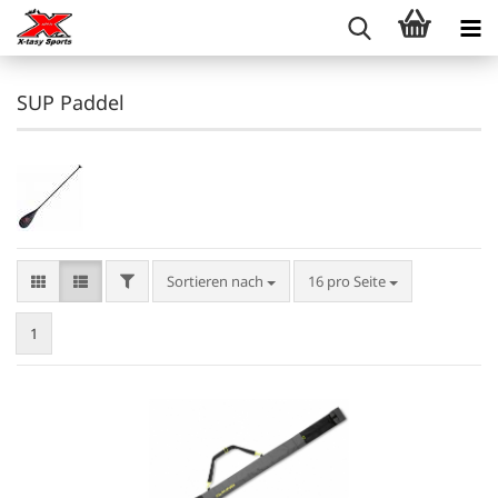
SUP Paddel
FILTER
Sortieren nach
pro Seite
Sortieren nach
16 pro Seite
1