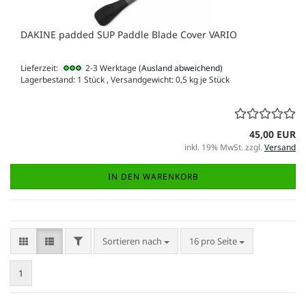
DAKINE padded SUP Paddle Blade Cover VARIO
Lieferzeit:
2-3 Werktage
(Ausland abweichend)
Lagerbestand: 1 Stück , Versandgewicht:
0,5
kg je Stück
45,00 EUR
inkl. 19% MwSt. zzgl.
Versand
IN DEN WARENKORB
FILTER
Sortieren nach
pro Seite
Sortieren nach
16 pro Seite
1