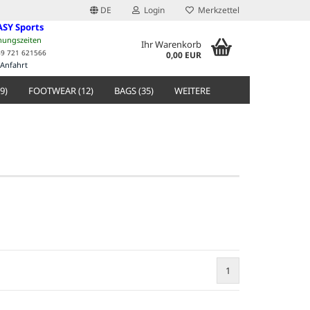
DE
Login
Merkzettel
ASY Sports
nungszeiten
Ihr Warenkorb
49 721 621566
0,00 EUR
Anfahrt
9)
FOOTWEAR (12)
BAGS (35)
WEITERE
1