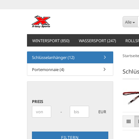
Alle
WINTERSPORT (850)
WASSERSPORT (247)
ROLLSP
Startseit
Schlüsselanhänger (12)
Portemonnaie (4)
Schlü
PREIS
PREIS
Preis bis
-
EUR
FILTERN