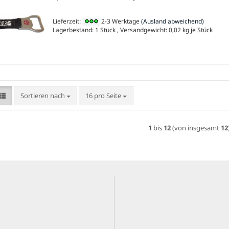
Lieferzeit:
2-3 Werktage
(Ausland abweichend)
Lagerbestand: 1 Stück , Versandgewicht:
0,02
kg je Stück
Sortieren nach
pro Seite
Sortieren nach
16 pro Seite
1
bis
12
(von insgesamt
12