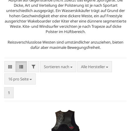
Aufprall auf Gegenstände (nicht zuletzt das eigene Sportgerät. Die
Dicke, Art und Verteilung der Polsterung ist je nach Sportart
unterschiedlich ausgeprägt. Ein Wasserskikäufer trägt auf Grund der
hohen Geschwindigkeit eher eine dickere Weste, ein auf Freestyle
ausgerichter Wakeboarder oder Kiter eher eine dünnere segmentierte
Weste. Kite- und Windsurfer verzichten je nach Trapeze auf dicke
Polster im Hüftbereich.
Reissverschlusslose Westen sind umständlicher anzuziehen, bieten
dafür aber maximale Bewegungsfreiheit.
FILTER
Sortieren nach
Sortieren nach
Alle Hersteller
pro Seite
16 pro Seite
1