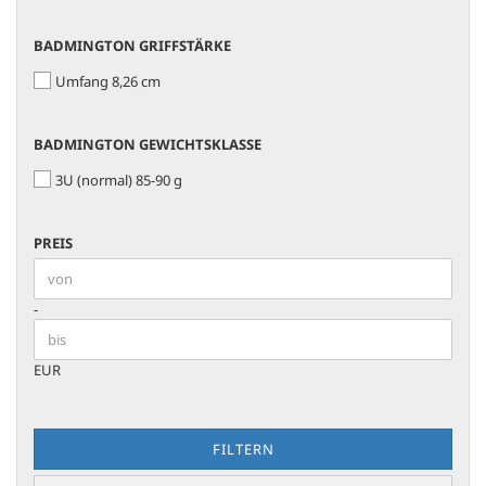
BADMINGTON
BADMINGTON GRIFFSTÄRKE
GRIFFSTÄRKE
Umfang 8,26 cm
BADMINGTON
BADMINGTON GEWICHTSKLASSE
GEWICHTSKLASSE
3U (normal) 85-90 g
PREIS
PREIS
Preis bis
-
EUR
FILTERN