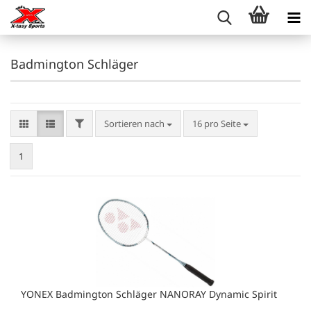
Badmington Schläger
FILTER
Sortieren nach
pro Seite
Sortieren nach
16 pro Seite
1
YONEX Badmington Schläger NANORAY Dynamic Spirit