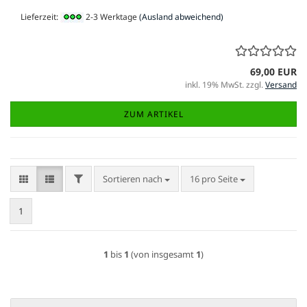
Lieferzeit:
2-3 Werktage
(Ausland abweichend)
69,00 EUR
inkl. 19% MwSt. zzgl.
Versand
ZUM ARTIKEL
FILTER
Sortieren nach
pro Seite
Sortieren nach
16 pro Seite
1
1
bis
1
(von insgesamt
1
)