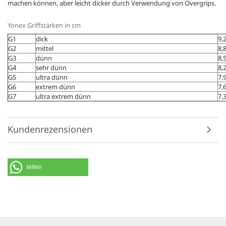
machen können, aber leicht dicker durch Verwendung von Overgrips.
Yonex Griffstärken in cm
G1
dick
9,
G2
mittel
8,
G3
dünn
8,
G4
sehr dünn
8,
G5
ultra dünn
7,
G6
extrem dünn
7,
G7
ultra extrem dünn
7,
Kundenrezensionen
teilen