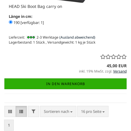
HEAD Ski Boot Bag carry on
Länge in cm:
190 [verfügbar: 1]
Lieferzeit:
2-3 Werktage
(Ausland abweichend)
Lagerbestand: 1 Stück , Versandgewicht:
1
kg je Stück
45,00 EUR
inkl. 19% MwSt. zzgl.
Versand
IN DEN WARENKORB
FILTER
Sortieren nach
pro Seite
Sortieren nach
16 pro Seite
1