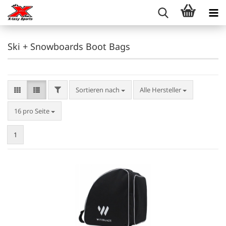
Ski + Snowboards Boot Bags
FILTER
Sortieren nach
Sortieren nach
Alle Hersteller
pro Seite
16 pro Seite
1