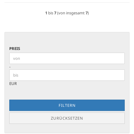
1
bis
7
(von insgesamt
7
)
PREIS
PREIS
Preis bis
-
EUR
FILTERN
ZURÜCKSETZEN