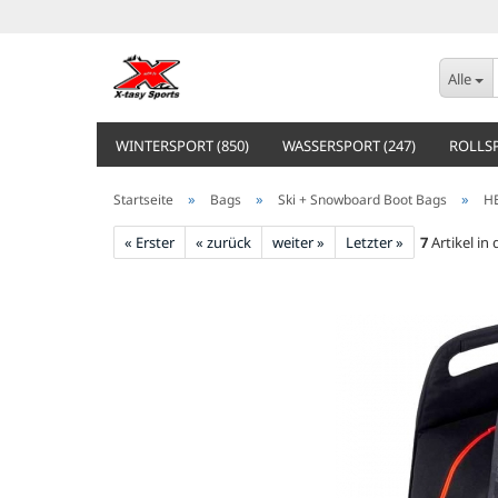
Alle
WINTERSPORT (850)
WASSERSPORT (247)
ROLLSP
»
»
»
Startseite
Bags
Ski + Snowboard Boot Bags
H
« Erster
« zurück
weiter »
Letzter »
7
Artikel in