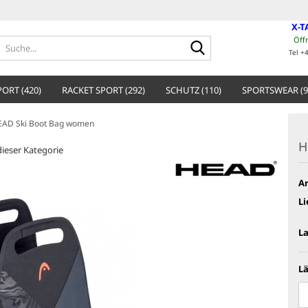
X-T
Öff
Suche...
Tel +
ORT (420)
RACKET SPORT (292)
SCHUTZ (110)
SPORTSWEAR (9
EAD Ski Boot Bag women
H
 dieser Kategorie
Ar
Li
L
Lä