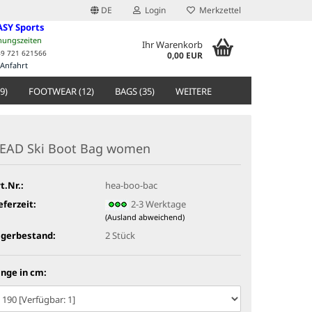
DE
Login
Merkzettel
ASY Sports
nungszeiten
Ihr Warenkorb
49 721 621566
0,00 EUR
Anfahrt
9)
FOOTWEAR (12)
BAGS (35)
WEITERE
EAD Ski Boot Bag women
t.Nr.:
hea-boo-bac
eferzeit:
2-3 Werktage
(Ausland abweichend)
agerbestand:
2
Stück
nge in cm: