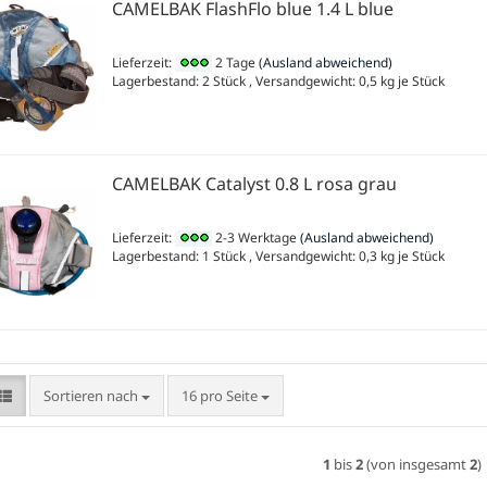
CAMELBAK FlashFlo blue 1.4 L blue
Lieferzeit:
2 Tage
(Ausland abweichend)
Lagerbestand: 2 Stück , Versandgewicht:
0,5
kg je Stück
CAMELBAK Catalyst 0.8 L rosa grau
Lieferzeit:
2-3 Werktage
(Ausland abweichend)
Lagerbestand: 1 Stück , Versandgewicht:
0,3
kg je Stück
Sortieren nach
pro Seite
Sortieren nach
16 pro Seite
1
bis
2
(von insgesamt
2
)