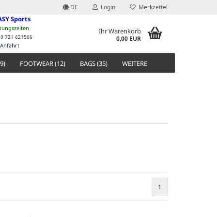
DE
Login
Merkzettel
ASY Sports
nungszeiten
Ihr Warenkorb
49 721 621566
0,00 EUR
Anfahrt
9)
FOOTWEAR (12)
BAGS (35)
WEITERE
1