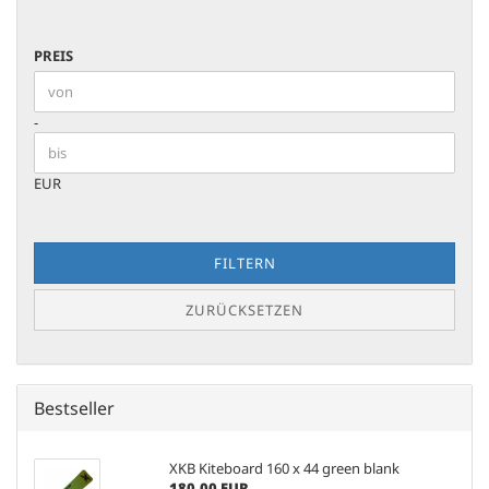
PREIS
PREIS
Preis bis
-
EUR
FILTERN
ZURÜCKSETZEN
Bestseller
XKB Kiteboard 160 x 44 green blank
180,00 EUR