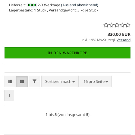
Lieferzeit:
2-3 Werktage
(Ausland abweichend)
Lagerbestand: 1 Stück , Versandgewicht:
3
kg je Stück
330,00 EUR
inkl. 19% MwSt. zzgl.
Versand
IN DEN WARENKORB
FILTER
Sortieren nach
pro Seite
Sortieren nach
16 pro Seite
1
1
bis
5
(von insgesamt
5
)