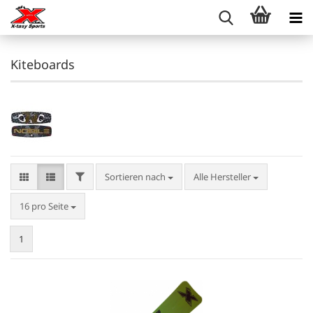
Kiteboards
FILTER
Sortieren nach
Sortieren nach
Alle Hersteller
pro Seite
16 pro Seite
1