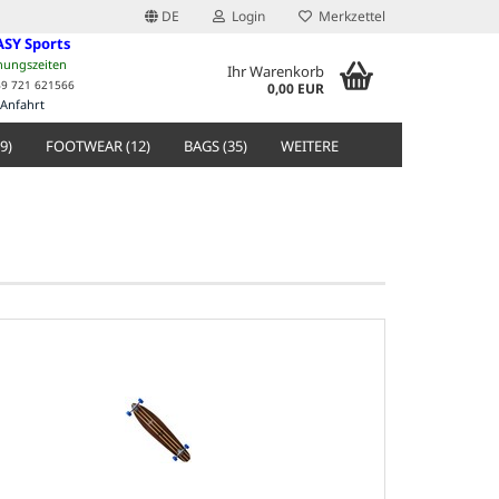
DE
Login
Merkzettel
ASY Sports
nungszeiten
Ihr Warenkorb
49 721 621566
0,00 EUR
Anfahrt
9)
FOOTWEAR (12)
BAGS (35)
WEITERE