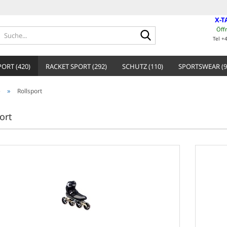
X-T
Öff
Suche...
Tel +
ORT (420)
RACKET SPORT (292)
SCHUTZ (110)
SPORTSWEAR (9
»
e
Rollsport
ort