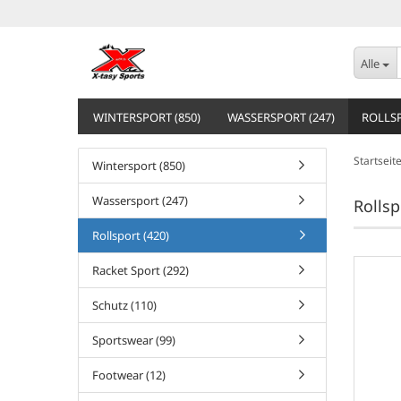
Alle
WINTERSPORT (850)
WASSERSPORT (247)
ROLLSP
Startseit
Wintersport (850)
Wassersport (247)
Rollsp
Rollsport (420)
Racket Sport (292)
Schutz (110)
Sportswear (99)
Footwear (12)