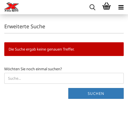
Erweiterte Suche
Die Suche ergab keine genauen Treffer.
MÖCHTEN
Möchten Sie noch einmal suchen?
SIE
NOCH
EINMAL
SUCHEN?
SUCHEN