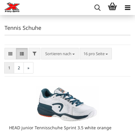
Tennis Schuhe
FILTER
Sortieren nach
pro Seite
Sortieren nach
16 pro Seite
1
2
»
HEAD junior Tennisschuhe Sprint 3.5 white orange