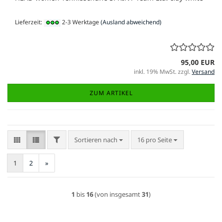
Lieferzeit:
2-3 Werktage
(Ausland abweichend)
95,00 EUR
inkl. 19% MwSt. zzgl.
Versand
ZUM ARTIKEL
FILTER
Sortieren nach
pro Seite
Sortieren nach
16 pro Seite
1
2
»
1
bis
16
(von insgesamt
31
)