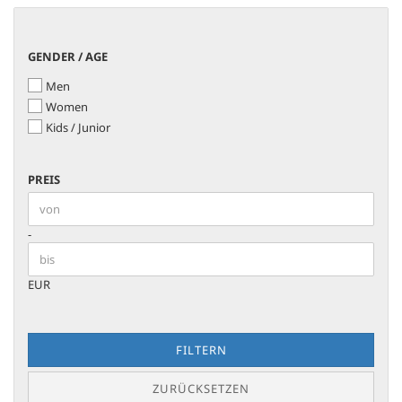
GENDER
GENDER / AGE
/
Men
AGE
Women
Kids / Junior
PREIS
PREIS
Preis bis
-
EUR
FILTERN
ZURÜCKSETZEN