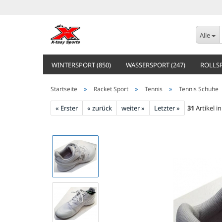
Alle
WINTERSPORT (850)
WASSERSPORT (247)
ROLLSP
»
»
»
Startseite
Racket Sport
Tennis
Tennis Schuhe
« Erster
« zurück
weiter »
Letzter »
31
Artikel i