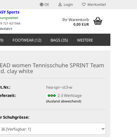
DE
Login
Merkzettel
ASY Sports
nungszeiten
Ihr Warenkorb
49 721 621566
0,00 EUR
Anfahrt
9)
FOOTWEAR (12)
BAGS (35)
WEITERE
EAD women Tennisschuhe SPRINT Team
td. clay white
t.Nr.:
hea-spr--st3-w
eferzeit:
2-3 Werktage
(Ausland abweichend)
r Schuhgrösse: