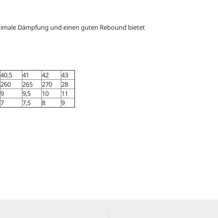
ptimale Dämpfung und einen guten Rebound bietet
40,5
41
42
43
260
265
270
28
9
9,5
10
11
7
7,5
8
9