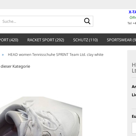
X-T
Öff
Suche...
Tel +
ORT (420)
RACKET SPORT (292)
SCHUTZ (110)
SPORTSWEAR (9
»
HEAD women Tennisschuhe SPRINT Team Ltd. clay white
H
n dieser Kategorie
L
Ar
Li
Eu