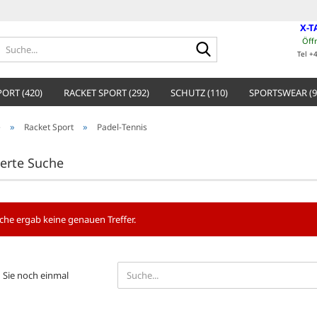
X-T
Öff
Suche...
Tel +
ORT (420)
RACKET SPORT (292)
SCHUTZ (110)
SPORTSWEAR (9
»
»
e
Racket Sport
Padel-Tennis
terte Suche
che ergab keine genauen Treffer.
EN
Sie noch einmal