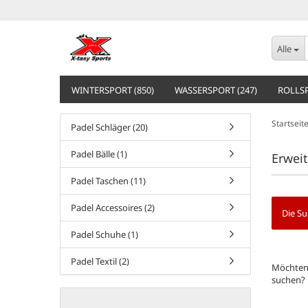
Alle
WINTERSPORT (850)
WASSERSPORT (247)
ROLLSP
Startseit
Padel Schläger (20)
Padel Bälle (1)
Erwei
Padel Taschen (11)
Padel Accessoires (2)
Die Su
Padel Schuhe (1)
MÖCHT
Padel Textil (2)
Möchten 
SIE
suchen?
NOCH
EINMAL