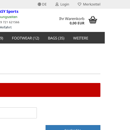
DE
Login
Merkzettel
ASY Sports
nungszeiten
Ihr Warenkorb
49 721 621566
0,00 EUR
Anfahrt
9)
FOOTWEAR (12)
BAGS (35)
WEITERE