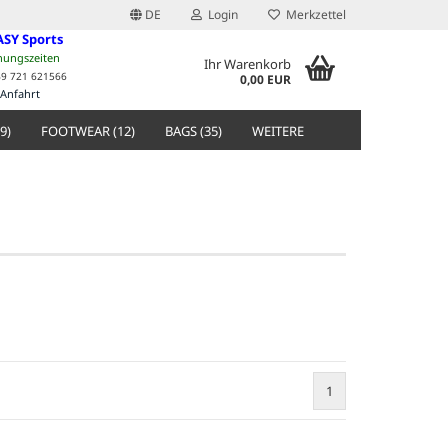
DE
Login
Merkzettel
ASY Sports
nungszeiten
Ihr Warenkorb
49 721 621566
0,00 EUR
Anfahrt
9)
FOOTWEAR (12)
BAGS (35)
WEITERE
1