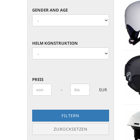
GENDER
GENDER AND AGE
AND
AGE
HELM
HELM KONSTRUKTION
KONSTRUKTION
PREIS
PREIS
Preis bis
-
EUR
FILTERN
ZURÜCKSETZEN