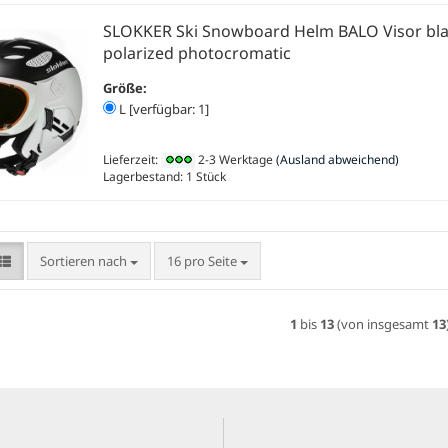
SLOKKER Ski Snowboard Helm BALO Visor bl
polarized photocromatic
Größe:
L [verfügbar: 1]
Lieferzeit:
2-3 Werktage
(Ausland abweichend)
Lagerbestand: 1 Stück
Sortieren nach
pro Seite
Sortieren nach
16 pro Seite
1
bis
13
(von insgesamt
13