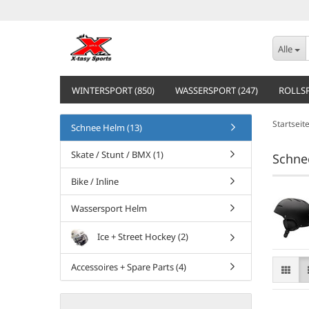
Alle
WINTERSPORT (850)
WASSERSPORT (247)
ROLLSP
Startseit
Schnee Helm (13)
Skate / Stunt / BMX (1)
Schne
Bike / Inline
Wassersport Helm
Ice + Street Hockey (2)
Accessoires + Spare Parts (4)