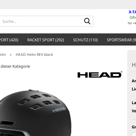
X-T
Öff
Suche...
Tel +
ORT (420)
RACKET SPORT (292)
SCHUTZ (110)
SPORTSWEAR (9
»
elm
HEAD Helm REV black
H
n dieser Kategorie
Ar
Li
L
V
G