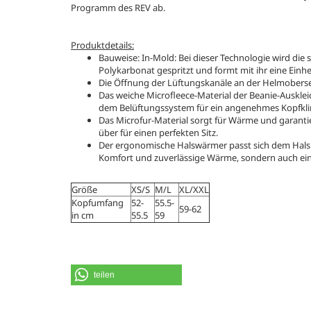
Programm des REV ab.
Produktdetails:
Bauweise: In-Mold: Bei dieser Technologie wird di
Polykarbonat gespritzt und formt mit ihr eine Einhe
Die Öffnung der Lüftungskanäle an der Helmoberseit
Das weiche Microfleece-Material der Beanie-Auskle
dem Belüftungssystem für ein angenehmes Kopfkl
Das Microfur-Material sorgt für Wärme und garanti
über für einen perfekten Sitz.
Der ergonomische Halswärmer passt sich dem Hals d
Komfort und zuverlässige Wärme, sondern auch ein
Größe
XS/S
M/L
XL/XXL
Kopfumfang
52-
55.5-
59-62
in cm
55.5
59
teilen