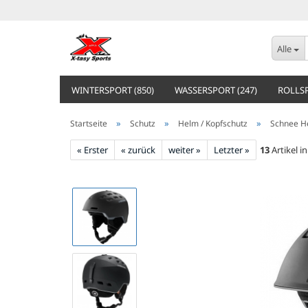
Alle
WINTERSPORT (850)
WASSERSPORT (247)
ROLLSP
»
»
»
Startseite
Schutz
Helm / Kopfschutz
Schnee H
« Erster
« zurück
weiter »
Letzter »
13
Artikel i