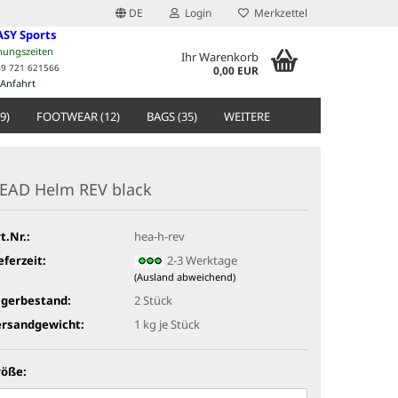
DE
Login
Merkzettel
ASY Sports
nungszeiten
Ihr Warenkorb
49 721 621566
0,00 EUR
Anfahrt
9)
FOOTWEAR (12)
BAGS (35)
WEITERE
EAD Helm REV black
t.Nr.:
hea-h-rev
eferzeit:
2-3 Werktage
(Ausland abweichend)
agerbestand:
2
Stück
ersandgewicht:
1
kg je Stück
röße: