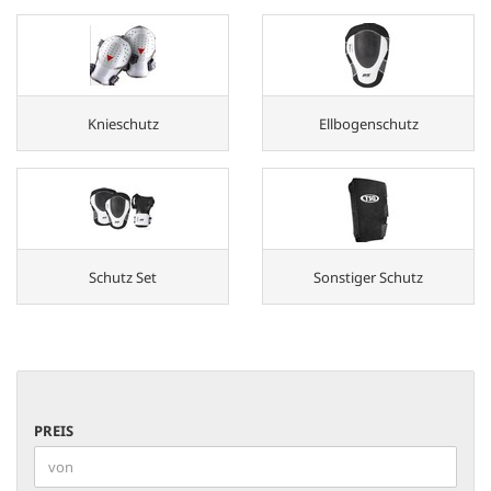
Knieschutz
Ellbogenschutz
Schutz Set
Sonstiger Schutz
PREIS
PREIS
Preis bis