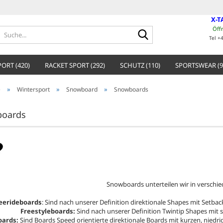
X-T
Öff
Suche...
Tel +
ORT (420)
RACKET SPORT (292)
SCHUTZ (110)
SPORTSWEAR (9
»
»
»
e
Wintersport
Snowboard
Snowboards
oards
Snowboards unterteilen wir in verschie
eerideboards
: Sind nach unserer Definition direktionale Shapes mit Setb
Freestyleboards:
Sind nach unserer Definition Twintip Shapes mit
oards:
Sind Boards Speed orientierte direktionale Boards mit kurzen, niedri