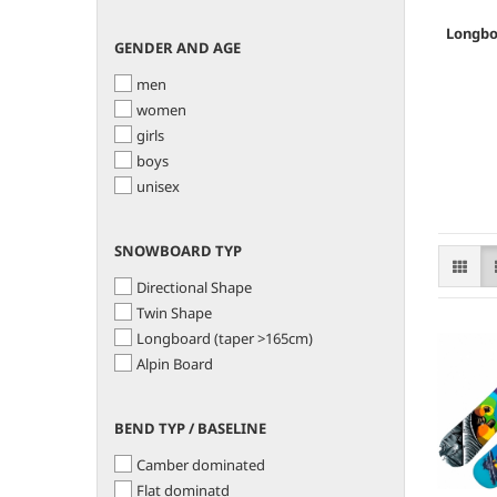
Longbo
GENDER
GENDER AND AGE
AND
men
AGE
women
girls
boys
unisex
SNOWBOARD
SNOWBOARD TYP
TYP
Directional Shape
Twin Shape
Longboard (taper >165cm)
Alpin Board
BEND
BEND TYP / BASELINE
TYP
Camber dominated
/
BASELINE
Flat dominatd