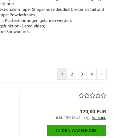
tfahrer.
ktionalem Taper Shape (nose deutlich breiter als tail und
uppe: Powderfreaks
 mit Plattenbindungen gefahren werden.
gsfunktion (
Demo Video)
hbare Snowboards
1
2
3
4
»
170,00 EUR
inkl. 19% MwSt. zzgl.
Versand
IN DEN WARENKORB