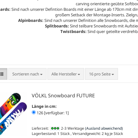
carving orientierte geübte Softboo
ards:
Sind nach unserer Defintion Boards mit einer Länge ab 170cm mit dire
großem Setback der Montage-Inserts. Zielgr
Alpinboards:
Sind nach unserer Definition alle Snowboards, die
Splitboards:
Sind teilbare Snowboards mit Aufstie
Twistboards:
Sind quer geteilte verdre
Sortieren nach
pro Seite
Sortieren nach
Alle Hersteller
16 pro Seite
VÖLKL Snowboard FUTURE
Länge in cm:
126 [verfügbar: 1]
Lieferzeit:
2-3 Werktage
(Ausland abweichend)
Lagerbestand: 1 Stück , Versandgewicht:
2
kg je Stück