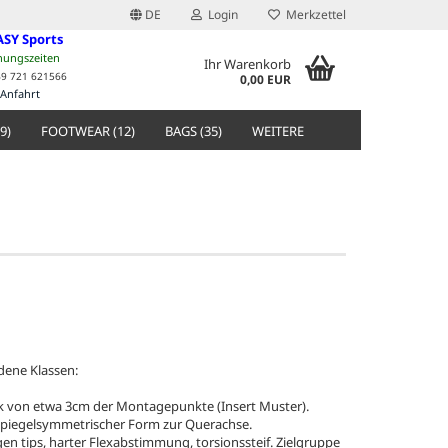
DE
Login
Merkzettel
ASY Sports
nungszeiten
Ihr Warenkorb
49 721 621566
0,00 EUR
Anfahrt
9)
FOOTWEAR (12)
BAGS (35)
WEITERE
dene Klassen:
ack von etwa 3cm der Montagepunkte (Insert Muster).
 spiegelsymmetrischer Form zur Querachse.
gen tips, harter Flexabstimmung, torsionssteif. Zielgruppe