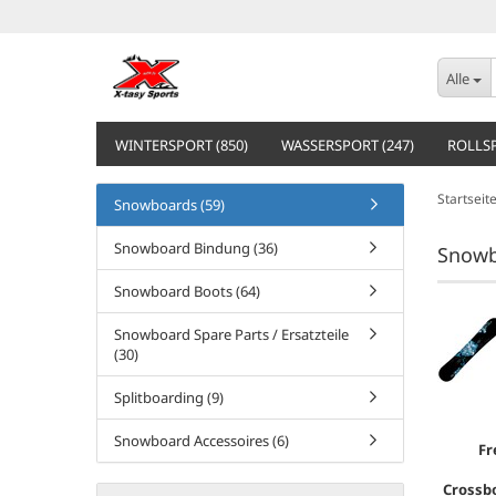
Alle
WINTERSPORT (850)
WASSERSPORT (247)
ROLLSP
Startseit
Snowboards (59)
Snowboard Bindung (36)
Snowb
Snowboard Boots (64)
Snowboard Spare Parts / Ersatzteile
(30)
Splitboarding (9)
Snowboard Accessoires (6)
Fr
Crossb