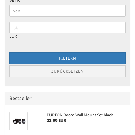
PREIS
PREIS
Preis bis
-
EUR
FILTERN
ZURÜCKSETZEN
Bestseller
BURTON Board Wall Mount Set black
22,00 EUR