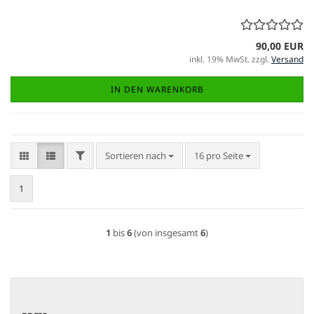
90,00 EUR
inkl. 19% MwSt. zzgl.
Versand
IN DEN WARENKORB
FILTER
Sortieren nach
pro Seite
Sortieren nach
16 pro Seite
1
1
bis
6
(von insgesamt
6
)