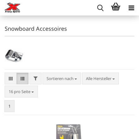
Snowboard Accessoires
FILTER
Sortieren nach
Sortieren nach
Alle Hersteller
pro Seite
16 pro Seite
1