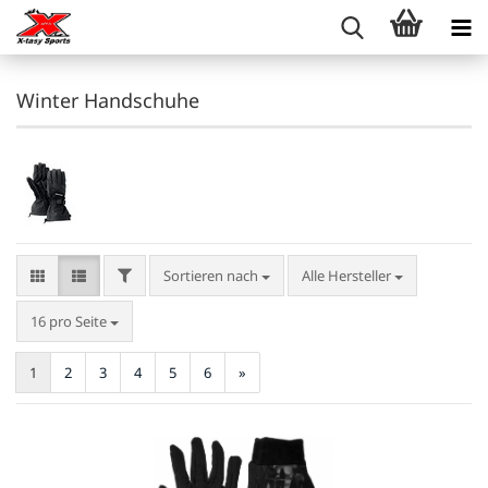
Winter Handschuhe
FILTER
Sortieren nach
Sortieren nach
Alle Hersteller
pro Seite
16 pro Seite
1
2
3
4
5
6
»