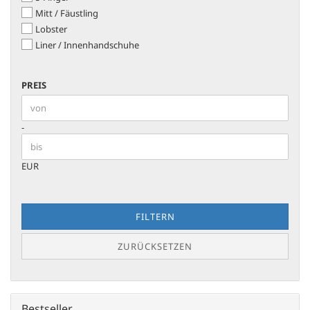
Mitt / Fäustling
Lobster
Liner / Innenhandschuhe
PREIS
PREIS
Preis bis
-
EUR
FILTERN
ZURÜCKSETZEN
Bestseller