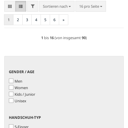
FILTER
Sortieren nach
pro Seite
Sortieren nach
16 pro Seite
1
2
3
4
5
6
»
1
bis
16
(von insgesamt
90
)
GENDER
GENDER / AGE
/
Men
AGE
Women
Kids / Junior
Unisex
HANDSCHUH-
HANDSCHUH-TYP
TYP
5-Finger