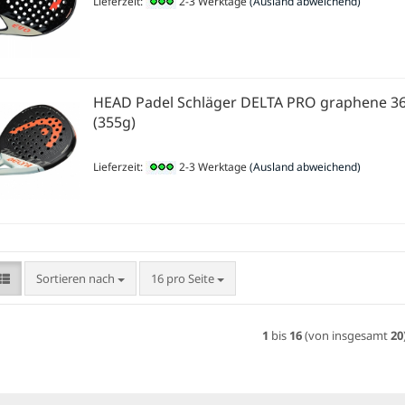
Lieferzeit:
2-3 Werktage
(Ausland abweichend)
HEAD Padel Schläger DELTA PRO graphene 3
(355g)
Lieferzeit:
2-3 Werktage
(Ausland abweichend)
Sortieren nach
pro Seite
Sortieren nach
16 pro Seite
1
bis
16
(von insgesamt
20