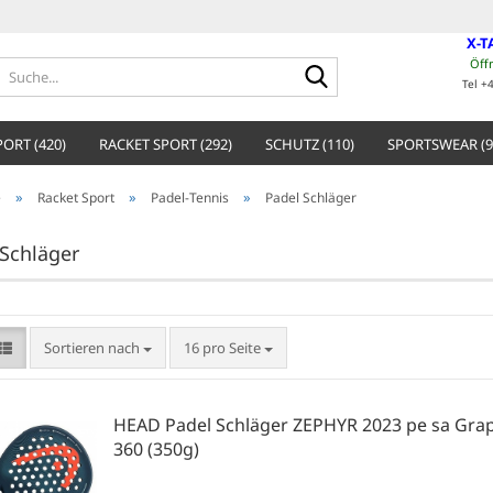
X-T
Öff
Suche...
Tel +
ORT (420)
RACKET SPORT (292)
SCHUTZ (110)
SPORTSWEAR (9
»
»
»
e
Racket Sport
Padel-Tennis
Padel Schläger
 Schläger
Sortieren nach
pro Seite
Sortieren nach
16 pro Seite
HEAD Padel Schläger ZEPHYR 2023 pe sa Gra
360 (350g)