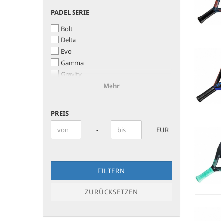
PADEL
PADEL SERIE
SERIE
Bolt
Delta
Evo
Gamma
Gravity
Speed
Mehr
Zephyr
PREIS
PREIS
Preis bis
-
EUR
FILTERN
ZURÜCKSETZEN