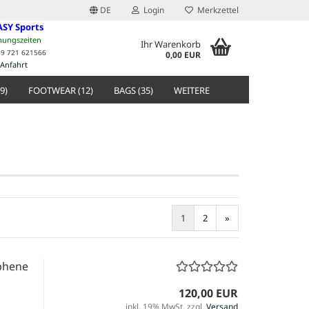
DE
Login
Merkzettel
ASY Sports
nungszeiten
Ihr Warenkorb
49 721 621566
0,00 EUR
Anfahrt
9)
FOOTWEAR (12)
BAGS (35)
WEITERE
1
2
»
phene
120,00 EUR
inkl. 19% MwSt. zzgl.
Versand