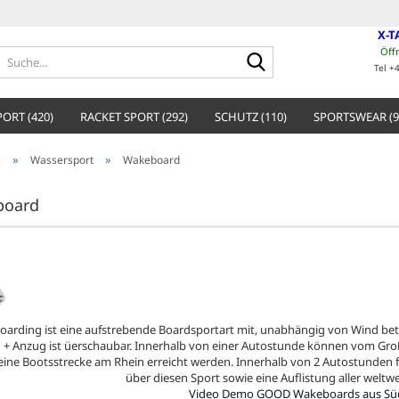
X-T
Öff
Suche...
Tel +
ORT (420)
RACKET SPORT (292)
SCHUTZ (110)
SPORTSWEAR (9
»
»
e
Wassersport
Wakeboard
board
arding ist eine aufstrebende Boardsportart mit, unabhängig von Wind bet
 + Anzug ist üerschaubar. Innerhalb von einer Autostunde können vom Gro
eine Bootsstrecke am Rhein erreicht werden. Innerhalb von 2 Autostunden f
über diesen Sport sowie eine Auflistung aller weltw
Video Demo GOOD Wakeboards aus Sü