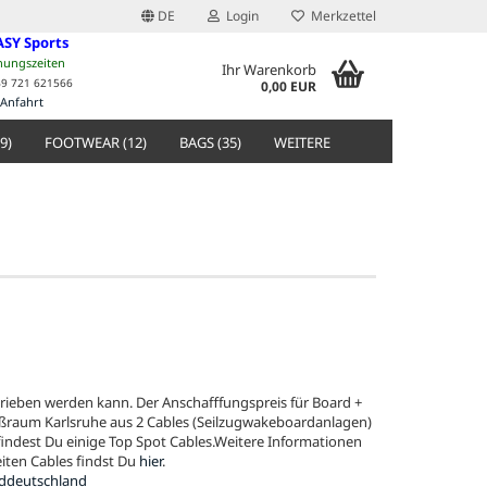
DE
Login
Merkzettel
ASY Sports
nungszeiten
Ihr Warenkorb
49 721 621566
0,00 EUR
Anfahrt
9)
FOOTWEAR (12)
BAGS (35)
WEITERE
rieben werden kann. Der Anschafffungspreis für Board +
ßraum Karlsruhe aus 2 Cables (Seilzugwakeboardanlagen)
indest Du einige Top Spot Cables.Weitere Informationen
eiten Cables findst Du
hier
.
ddeutschland