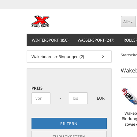
Alle
WINTERSPORT (850)
WASSERSPORT (247)
ROLLSP
Startseit
Wakeboards + Bingungen (2)
Wake
PREIS
PREIS
Preis bis
-
EUR
Wakebo
Bindung
FILTERN
sowie 
ZURÜCKSETZEN