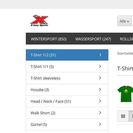
Alle
WINTERSPORT (850)
WASSERSPORT (247)
ROLLSP
Startseit
T-Shirt 1/2 (31)
T-Shirt 1/1 (5)
T-Shir
T-Shirt sleeveless
Hoodie (3)
Head / Neck / Face (51)
Walk Short (2)
Gürtel (5)