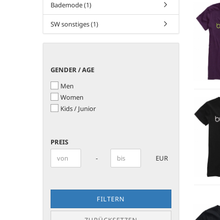
Bademode (1)
SW sonstiges (1)
GENDER
GENDER / AGE
/
Men
AGE
Women
Kids / Junior
PREIS
PREIS
Preis bis
-
EUR
FILTERN