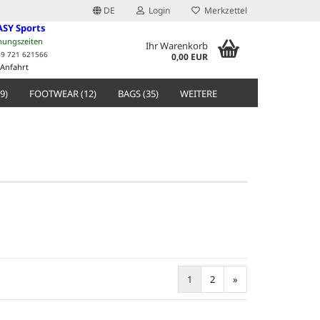
DE
Login
Merkzettel
ASY Sports
nungszeiten
Ihr Warenkorb
49 721 621566
0,00 EUR
Anfahrt
9)
FOOTWEAR (12)
BAGS (35)
WEITERE
1
2
»