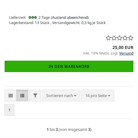
Lieferzeit:
2 Tage
(Ausland abweichend)
Lagerbestand: 13 Stück , Versandgewicht:
0,3
kg je Stück
25,00 EUR
inkl. 19% MwSt. zzgl.
Versand
IN DEN WARENKORB
FILTER
Sortieren nach
pro Seite
Sortieren nach
16 pro Seite
1
1
bis
3
(von insgesamt
3
)