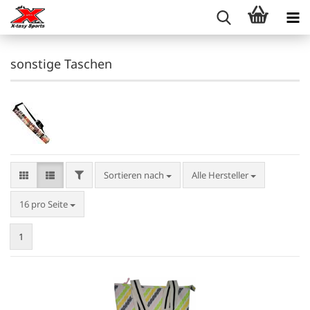
sonstige Taschen
FILTER
Sortieren nach
Sortieren nach
Alle Hersteller
pro Seite
16 pro Seite
1