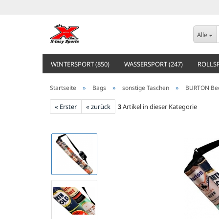
Alle
WINTERSPORT (850)
WASSERSPORT (247)
ROLLSP
»
»
»
Startseite
Bags
sonstige Taschen
BURTON Bee
« Erster
« zurück
3
Artikel in dieser Kategorie