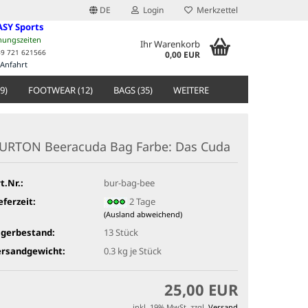
DE
Login
Merkzettel
ASY Sports
nungszeiten
Ihr Warenkorb
49 721 621566
0,00 EUR
Anfahrt
9)
FOOTWEAR (12)
BAGS (35)
WEITERE
URTON Beeracuda Bag Farbe: Das Cuda
t.Nr.:
bur-bag-bee
eferzeit:
2 Tage
(Ausland abweichend)
agerbestand:
13
Stück
ersandgewicht:
0.3
kg je Stück
25,00 EUR
inkl. 19% MwSt. zzgl.
Versand