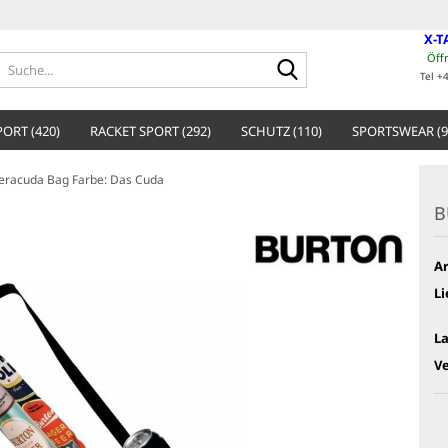
X-T
Öff
Suche...
Tel +
ORT (420)
RACKET SPORT (292)
SCHUTZ (110)
SPORTSWEAR (9
racuda Bag Farbe: Das Cuda
B
Ar
Li
L
V