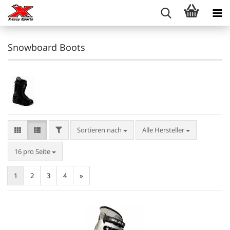
Snowboard Boots
FILTER
Sortieren nach
Sortieren nach
Alle Hersteller
pro Seite
16 pro Seite
1
2
3
4
»