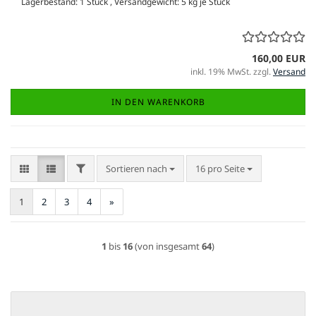
Lagerbestand: 1 Stück , Versandgewicht:
5
kg je Stück
160,00 EUR
inkl. 19% MwSt. zzgl.
Versand
IN DEN WARENKORB
FILTER
Sortieren nach
pro Seite
Sortieren nach
16 pro Seite
1
2
3
4
»
1
bis
16
(von insgesamt
64
)