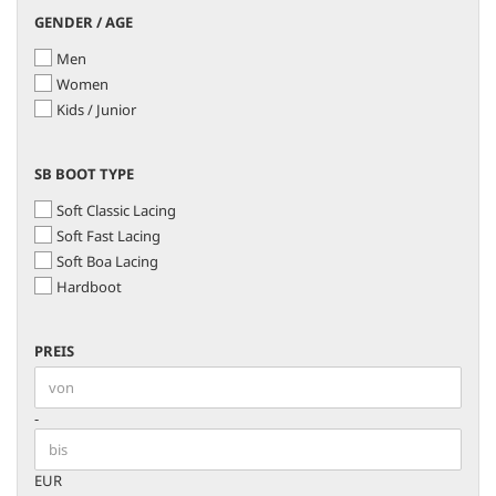
GENDER
GENDER / AGE
/
Men
AGE
Women
Kids / Junior
SB
SB BOOT TYPE
BOOT
Soft Classic Lacing
TYPE
Soft Fast Lacing
Soft Boa Lacing
Hardboot
PREIS
PREIS
Preis bis
-
EUR