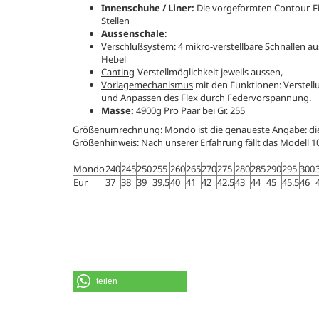
Innenschuhe / Liner:
Die vorgeformten Contour-Fi
Stellen
Aussenschale
:
Verschlußsystem: 4 mikro-verstellbare Schnallen a
Hebel
Canting
-Verstellmöglichkeit jeweils aussen,
Vorlagemechanismus
mit den Funktionen: Verstell
und Anpassen des Flex durch Federvorspannung.
Masse:
4900g Pro Paar bei Gr. 255
Größenumrechnung: Mondo ist die genaueste Angabe: die
Größenhinweis: Nach unserer Erfahrung fällt das Modell 
Mondo
240
245
250
255
260
265
270
275
280
285
290
295
300
Eur
37
38
39
39.5
40
41
42
42.5
43
44
45
45.5
46
teilen