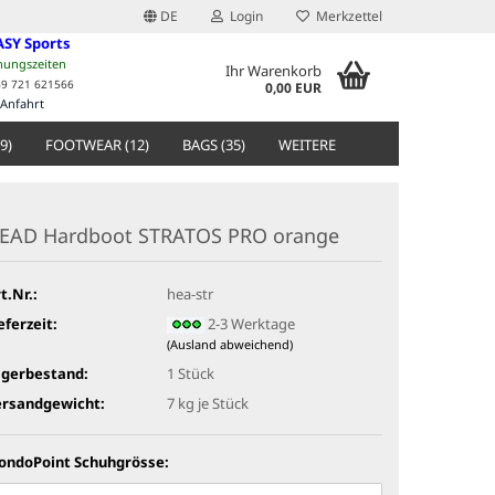
DE
Login
Merkzettel
ASY Sports
nungszeiten
Ihr Warenkorb
49 721 621566
0,00 EUR
Anfahrt
9)
FOOTWEAR (12)
BAGS (35)
WEITERE
EAD Hardboot STRATOS PRO orange
t.Nr.:
hea-str
eferzeit:
2-3 Werktage
(Ausland abweichend)
agerbestand:
1
Stück
ersandgewicht:
7
kg je Stück
ondoPoint Schuhgrösse: