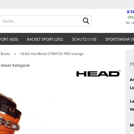
X-T
Öff
Suche...
Tel +
ORT (420)
RACKET SPORT (292)
SCHUTZ (110)
SPORTSWEAR (9
»
 Boots
HEAD Hardboot STRATOS PRO orange
H
n dieser Kategorie
Ar
Li
L
V
M