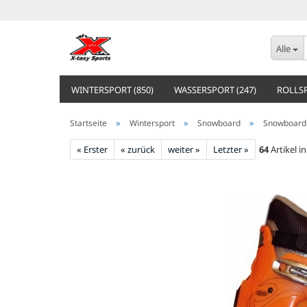
Alle
WINTERSPORT (850)
WASSERSPORT (247)
ROLLSP
»
»
»
Startseite
Wintersport
Snowboard
Snowboard
« Erster
« zurück
weiter »
Letzter »
64
Artikel i