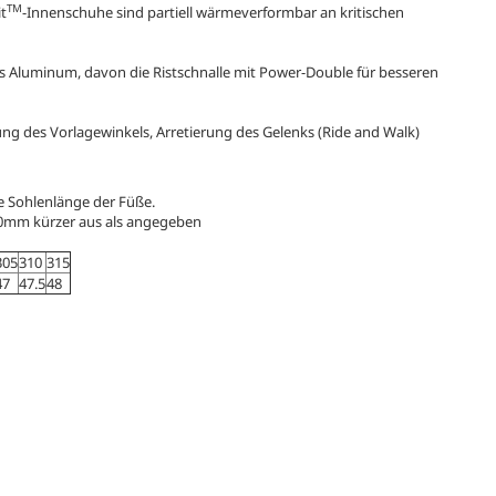
TM
t
-Innenschuhe sind partiell wärmeverformbar an kritischen
us Aluminum, davon die Ristschnalle mit Power-Double für besseren
ung des Vorlagewinkels, Arretierung des Gelenks (Ride and Walk)
 Sohlenlänge der Füße.
10mm kürzer aus als angegeben
305
310
315
47
47.5
48